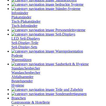
Sammelboxen
bedruckte Systeme
Ständer-Systeme
Infoständer
Plakatständer
Tisch-Plakatständer
Tisch-Infoständer
Personenleitsysteme
Seil-Displays
LED Seil-Displays
Seil-Display-Teile
Seil-Display-Sets
Warenpräsentation
Podeste
Warenstützen
Sauberkeit & Hygiene
Standaschenbecher
Wandaschenbecher
Abfallsammler
Beutelspender
Hygiene
Teile und Zubehör
Sonderanfertigungen
Branchen
Gastronomie & Hotellerie