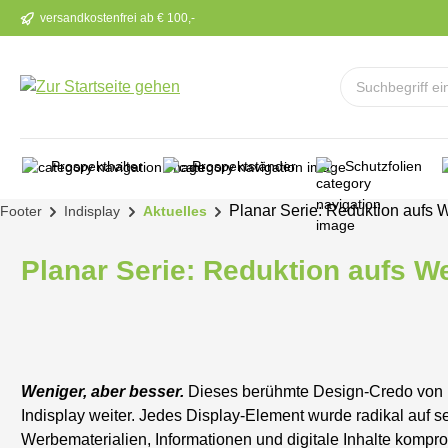
versandkostenfrei ab € 100,-
m Hauptinhalt springen
Zur Suche springen
Zur Hauptnavigation springen
Prospekthalter
Prospektständer
Schutzfolien
Planar Serie: Reduktion aufs W
Footer
Indisplay
Aktuelles
Planar Serie: Reduktion aufs We
Weniger, aber besser.
Dieses berühmte Design-Credo von Di
Indisplay weiter. Jedes Display-Element wurde radikal auf 
Werbematerialien, Informationen und digitale Inhalte kompr