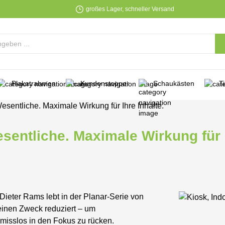
großes Lager, schneller Versand
Plakatrahmen
Kundenstopper
Schaukästen
T
esentliche. Maximale Wirkung für Ihre Inhalte.
sentliche. Maximale Wirkung für I
eter Rams lebt in der Planar-Serie von
seinen Zweck reduziert – um
omisslos in den Fokus zu rücken.