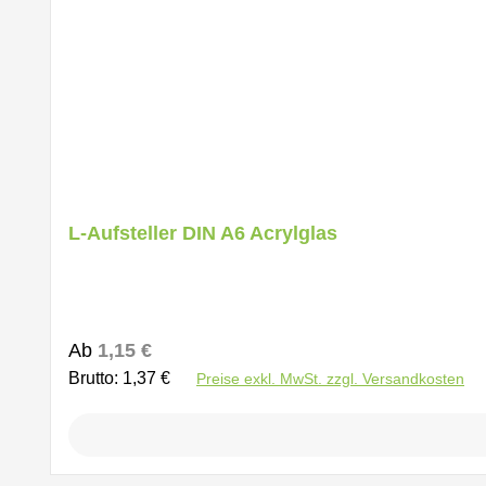
L-Aufsteller DIN A6 Acrylglas
Regulärer Preis:
Ab
1,15 €
Brutto: 1,37 €
Preise exkl. MwSt. zzgl. Versandkosten