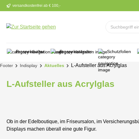
versandkostenfrei ab € 100,-
m Hauptinhalt springen
Zur Suche springen
Zur Hauptnavigation springen
Prospekthalter
Prospektständer
Schutzfolien
L-Aufsteller aus Acrylglas
Footer
Indisplay
Aktuelles
L-Aufsteller aus Acrylglas
Ob in der Edelboutique, im Friseursalon, im Versicherungsb
Displays machen überall eine gute Figur.