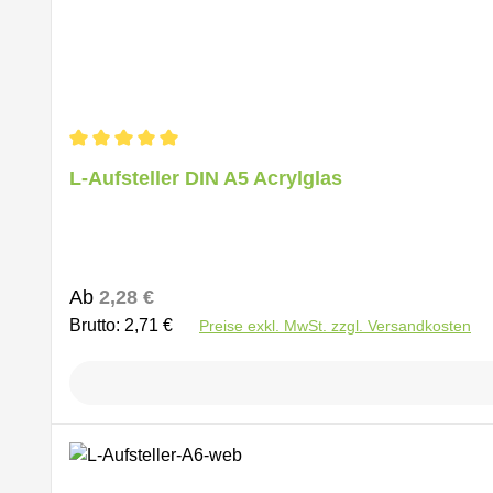
Durchschnittliche Bewertung von 5 von 5 Sternen
L-Aufsteller DIN A5 Acrylglas
Regulärer Preis:
Ab
2,28 €
Brutto: 2,71 €
Preise exkl. MwSt. zzgl. Versandkosten