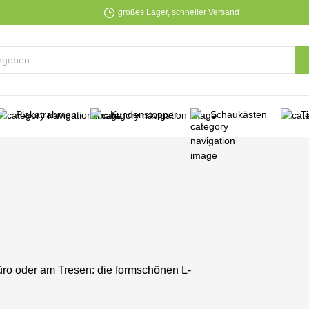
großes Lager, schneller Versand
Plakatrahmen
Kundenstopper
Schaukästen
T
üro oder am Tresen: die formschönen L-