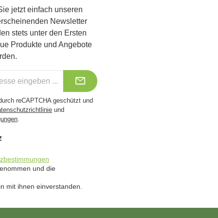
ie jetzt einfach unseren
erscheinenden Newsletter
Benutzerdefiniertes Bild 1
Benutzerdefiniertes Bild 2
Benutzerdefiniertes Bild 
en stets unter den Ersten
eue Produkte und Angebote
rden.
t durch reCAPTCHA geschützt und
tenschutzrichtlinie
und
gungen
.
z
tzbestimmungen
 genommen und die
n mit ihnen einverstanden.