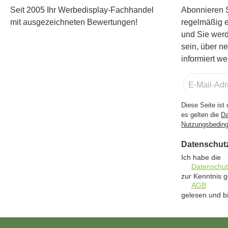
Seit 2005 Ihr Werbedisplay-Fachhandel
Abonnieren S
mit ausgezeichneten Bewertungen!
regelmäßig 
und Sie werd
sein, über n
informiert we
E-
Mail-
Adresse
Diese Seite is
*
es gelten die
Da
Nutzungsbedin
Datenschut
Ich habe die
Datenschu
zur Kenntnis
AGB
gelesen und bi