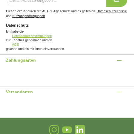
Adresse
*
Diese Seite ist durch reCAPTCHA geschützt und es gelten die
Datenschutzrichtlinie
und
Nutzungsbedingungen
.
Datenschutz
Ich habe die
Datenschutzbestimmungen
zur Kenntnis genommen und die
AGB
gelesen und bin mit ihnen einverstanden.
Zahlungsarten
Benutzerdefiniertes Bild 1
Benutzerdefiniertes Bild 2
Benutzerdefiniertes Bild 3
Versandarten
Benutzerdefiniertes Bild 1
Benutzerdefiniertes Bild 2
Instagram
YouTube
LinkedIn