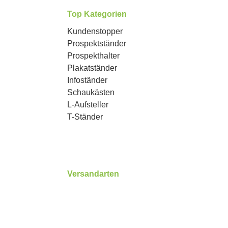
Top Kategorien
Kundenstopper
Prospektständer
Prospekthalter
Plakatständer
Infoständer
Schaukästen
L-Aufsteller
T-Ständer
Versandarten
3
Benutzerdefiniertes Bild 1
Benutzerdefiniertes Bild 2