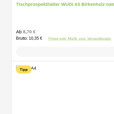
Durchschnittliche Bewertung von 5 von 5 Sternen
Tischprospekthalter WUDI A5 Birkenholz nat
Regulärer Preis:
Ab
8,70 €
Brutto: 10,35 €
Preise exkl. MwSt. zzgl. Versandkosten
Tipp