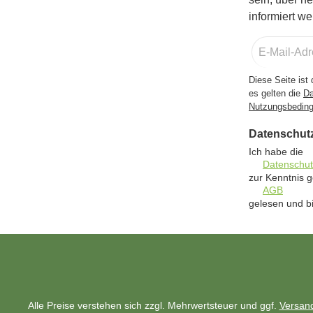
informiert we
E-
Mail-
Adresse
Diese Seite is
*
es gelten die
Da
Nutzungsbedin
Datenschut
Ich habe die
Datenschu
zur Kenntnis
AGB
gelesen und bi
Alle Preise verstehen sich zzgl. Mehrwertsteuer und ggf.
Versan