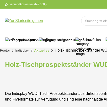
versandkostenfrei ab € 100,-
m Hauptinhalt springen
Zur Suche springen
Zur Hauptnavigation springen
Prospekthalter
Prospektständer
Schutzfolien
Holz-Tischprospektständer WU
Footer
Indisplay
Aktuelles
Holz-Tischprospektständer WUD
Die Indisplay WUDI Tisch-Prospektständer aus Birkensperrho
und Flyerformate zur Verfügung und sind eine nachhaltige Al