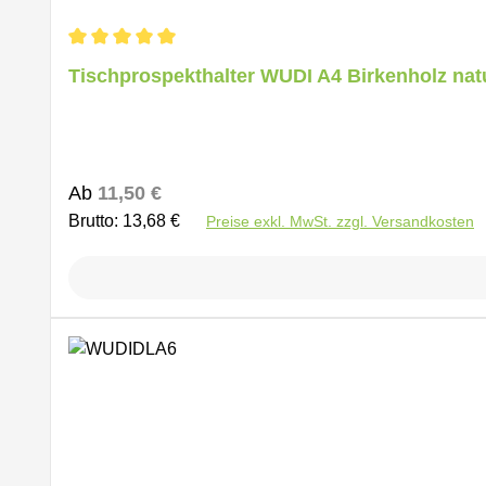
Durchschnittliche Bewertung von 5 von 5 Sternen
Tischprospekthalter WUDI A4 Birkenholz nat
Regulärer Preis:
Ab
11,50 €
Brutto: 13,68 €
Preise exkl. MwSt. zzgl. Versandkosten