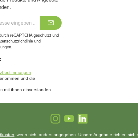
rden.
t durch reCAPTCHA geschützt und
tenschutzrichtlinie
und
gungen
.
z
tzbestimmungen
 genommen und die
n mit ihnen einverstanden.
Instagram
YouTube
LinkedIn
dkosten
, wenn nicht anders angegeben. Unsere Angebote richten sich a