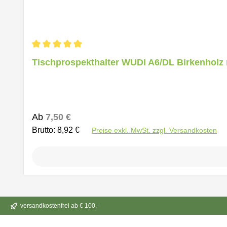
Durchschnittliche Bewertung von 5 von 5 Sternen
Tischprospekthalter WUDI A6/DL Birkenholz 
Regulärer Preis:
Ab
7,50 €
Brutto: 8,92 €
Preise exkl. MwSt. zzgl. Versandkosten
versandkostenfrei ab € 100,-