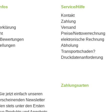
Infos
Service/Hilfe
Kontakt
Zahlung
erklärung
Versand
ht
Preise/Nettoverrechnung
n Bewertungen
elektronische Rechnung
ellungen
Abholung
Transportschaden?
Druckdatenanforderung
Zahlungsarten
ie jetzt einfach unseren
erscheinenden Newsletter
Benutzerdefiniertes Bild 1
Benutzerdefiniertes Bild 2
Benutzerdefiniertes Bild 
en stets unter den Ersten
eue Produkte und Angebote