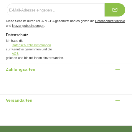
E-
Mail-
Adresse
*
Diese Seite ist durch reCAPTCHA geschützt und es gelten die
Datenschutzrichtlinie
und
Nutzungsbedingungen
.
Datenschutz
Ich habe die
Datenschutzbestimmungen
zur Kenntnis genommen und die
AGB
gelesen und bin mit ihnen einverstanden.
Zahlungsarten
Benutzerdefiniertes Bild 1
Benutzerdefiniertes Bild 2
Benutzerdefiniertes Bild 3
Versandarten
Benutzerdefiniertes Bild 1
Benutzerdefiniertes Bild 2