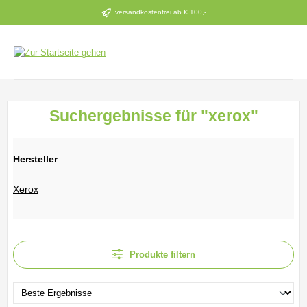
Zum Hauptinhalt springen
versandkostenfrei ab € 100,-
Suchergebnisse für "xerox"
Hersteller
Xerox
Produkte filtern